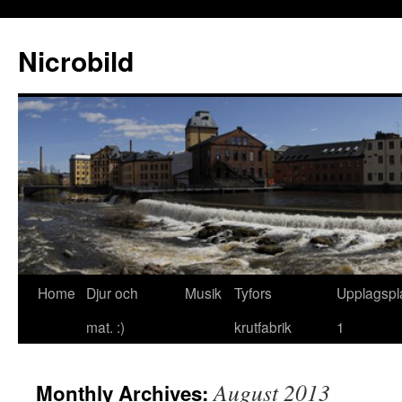
Nicrobild
Home
Djur och
Musik
Tyfors
Upplagspl
mat. :)
krutfabrik
1
August 2013
Monthly Archives: